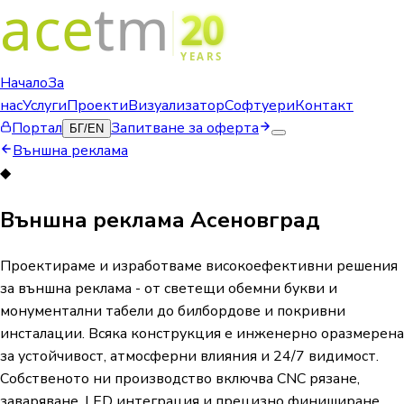
Начало
За
нас
Услуги
Проекти
Визуализатор
Софтуери
Контакт
Портал
Запитване за оферта
БГ
/
EN
Външна реклама
◆
Външна реклама Асеновград
Проектираме и изработваме високоефективни решения
за външна реклама - от светещи обемни букви и
монументални табели до билбордове и покривни
инсталации. Всяка конструкция е инженерно оразмерена
за устойчивост, атмосферни влияния и 24/7 видимост.
Собственото ни производство включва CNC рязане,
заваряване, LED интеграция и прецизно финиширане.