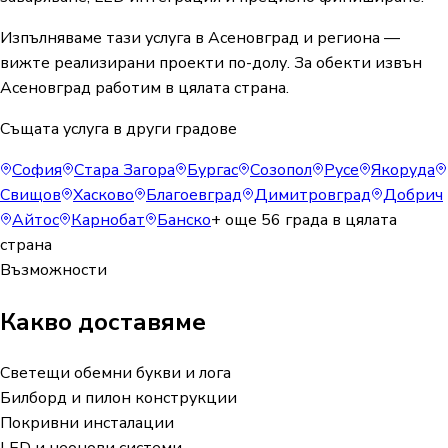
Изпълняваме тази услуга в Асеновград и региона —
вижте реализирани проекти по-долу. За обекти извън
Асеновград работим в цялата страна.
Същата услуга в други градове
София
Стара Загора
Бургас
Созопол
Русе
Якоруда
Свищов
Хасково
Благоевград
Димитровград
Добрич
Айтос
Карнобат
Банско
+ още
56
града в цялата
страна
Възможности
Какво доставяме
Светещи обемни букви и лога
Билборд и пилон конструкции
Покривни инсталации
LED и неонови системи