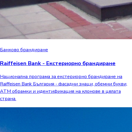
Банково брандиране
Raiffeisen Bank - Екстериорно брандиране
Национална програма за екстериорно брандиране на
Raiffeisen Bank България - фасадни знаци, обемни букви,
ATM обрамки и идентификация на клонове в цялата
страна.