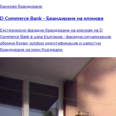
Банково брандиране
D Commerce Bank - Брандиране на клонове
Екстериорно фасадно брандиране на клонове на D
Commerce Bank в цяла България - фасадна сигнализация,
обемни букви, outdoor идентификация и цялостно
брандиране на клон Кърджали.