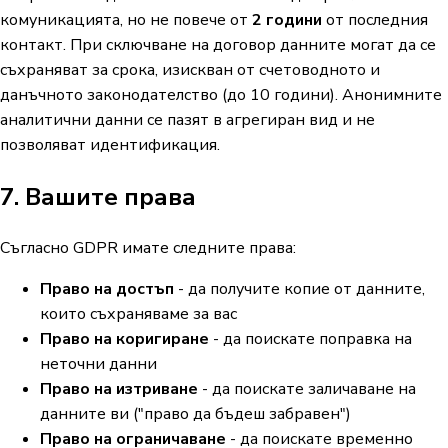
комуникацията, но не повече от
2 години
от последния
контакт. При сключване на договор данните могат да се
съхраняват за срока, изискван от счетоводното и
данъчното законодателство (до 10 години). Анонимните
аналитични данни се пазят в агрегиран вид и не
позволяват идентификация.
7. Вашите права
Съгласно GDPR имате следните права:
Право на достъп
- да получите копие от данните,
които съхраняваме за вас
Право на коригиране
- да поискате поправка на
неточни данни
Право на изтриване
- да поискате заличаване на
данните ви ("право да бъдеш забравен")
Право на ограничаване
- да поискате временно