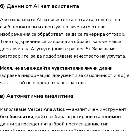
б) Данни от AI чат асистента
Ако използвате AI чат асистента на сайта, текстът на
съобщенията ви и евентуално качените от вас
изображения се обработват, за да се генерира отговор.
Това съдържание се изпраща за обработка към нашия
доставчик на AI услуги (вижте раздел 5). Запазваме
разговорите, за да подобряваме качеството на услугата.
Моля, не въвеждайте чувствителни лични данни
(здравна информация, документи за самоличност и др.) в
чата — той не е предназначен за това.
в) Автоматична аналитика
Използваме
Vercel Analytics
— аналитичен инструмент
без бисквитки
, който събира агрегирани и анонимни
данни за посещенията (брой преглеждания, тип