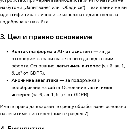
устройство, примерни взаимодействия като натискане
на бутони „Запитване" или „Обади се"). Тези данни не ви
идентифицират лично и се използват единствено за
подобряване на сайта.
3. Цел и правно основание
Контактна форма и AI чат асистент
— за да
отговорим на запитването ви и да подготвим
оферта. Основание:
легитимен интерес
(чл. 6, ал. 1,
б. „е" от GDPR).
Анонимна аналитика
— за поддръжка и
подобряване на сайта. Основание:
легитимен
интерес
(чл. 6, ал. 1, б. „е" от GDPR).
Имате право да възразите срещу обработване, основано
на легитимен интерес (вижте раздел 7).
4. Бисквитки