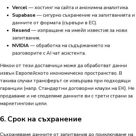
Vercel
— хостинг на сайта и анонимна аналитика.
Supabase
— сигурно съхранение на запитванията и
данните от формата (сървъри в ЕС).
Resend
— изпращане на имейл известия за нови
запитвания.
NVIDIA
— обработка на съдържанието на
разговорите с AI чат асистента.
Някои от тези доставчици може да обработват данни
извън Европейското икономическо пространство. В
такива случаи трансферът се извършва при подходящи
гаранции (напр. Стандартни договорни клаузи на ЕК). Не
продаваме и не споделяме данните ви с трети страни за
маркетингови цели.
6. Срок на съхранение
Съхраняваме данните от запитвания до приключване на