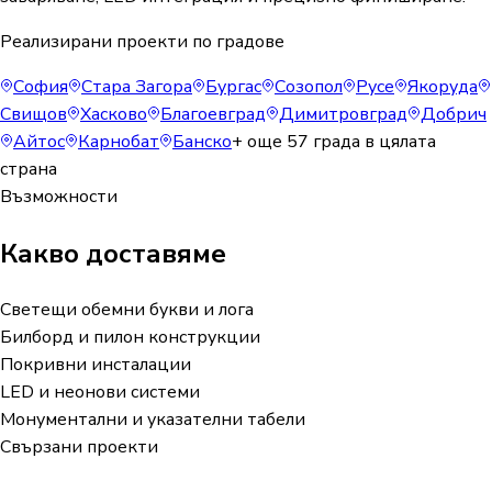
Реализирани проекти по градове
София
Стара Загора
Бургас
Созопол
Русе
Якоруда
Свищов
Хасково
Благоевград
Димитровград
Добрич
Айтос
Карнобат
Банско
+ още
57
града в цялата
страна
Възможности
Какво доставяме
Светещи обемни букви и лога
Билборд и пилон конструкции
Покривни инсталации
LED и неонови системи
Монументални и указателни табели
Свързани проекти