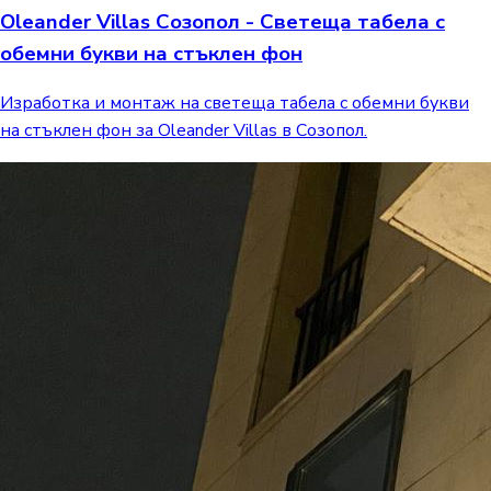
Oleander Villas Созопол - Светеща табела с
обемни букви на стъклен фон
Изработка и монтаж на светеща табела с обемни букви
на стъклен фон за Oleander Villas в Созопол.