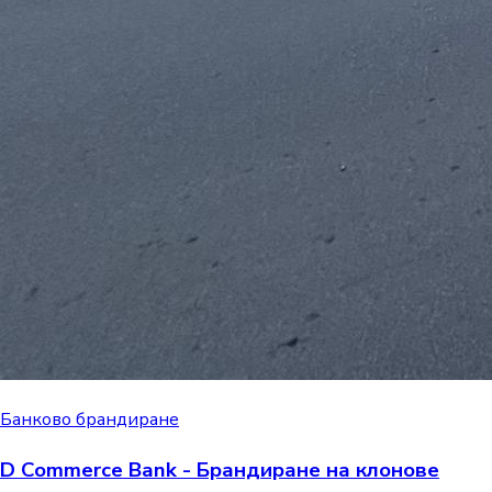
Банково брандиране
D Commerce Bank - Брандиране на клонове