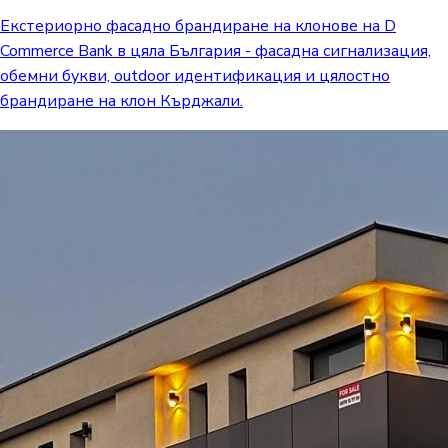
Екстериорно фасадно брандиране на клонове на D
Commerce Bank в цяла България - фасадна сигнализация,
обемни букви, outdoor идентификация и цялостно
брандиране на клон Кърджали.