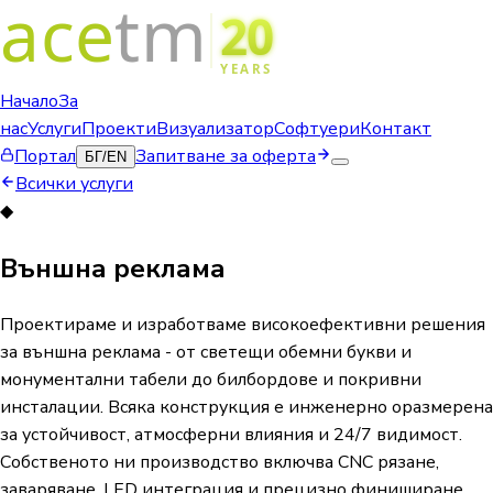
Начало
За
нас
Услуги
Проекти
Визуализатор
Софтуери
Контакт
Портал
Запитване за оферта
БГ
/
EN
Всички услуги
◆
Външна реклама
Проектираме и изработваме високоефективни решения
за външна реклама - от светещи обемни букви и
монументални табели до билбордове и покривни
инсталации. Всяка конструкция е инженерно оразмерена
за устойчивост, атмосферни влияния и 24/7 видимост.
Собственото ни производство включва CNC рязане,
заваряване, LED интеграция и прецизно финиширане.