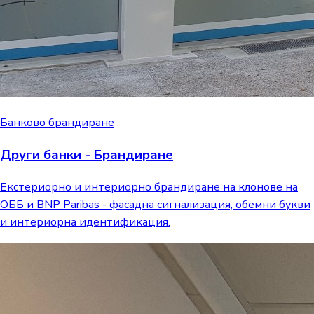
Банково брандиране
Други банки - Брандиране
Екстериорно и интериорно брандиране на клонове на
ОББ и BNP Paribas - фасадна сигнализация, обемни букви
и интериорна идентификация.