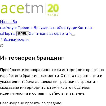
Начало
За
нас
Услуги
Проекти
Визуализатор
Софтуери
Контакт
Портал
Запитване за оферта
БГ
/
EN
Всички услуги
◎
Интериорен брандинг
Преобразете корпоративните си интериори с прецизно
изработени брандинг елементи. От лога на рецепции и
указателни табели до цялостни графики на средата -
създаваме интериорни системи, които подсилват
идентичността и оставят трайно впечатление.
Реализирани проекти по градове