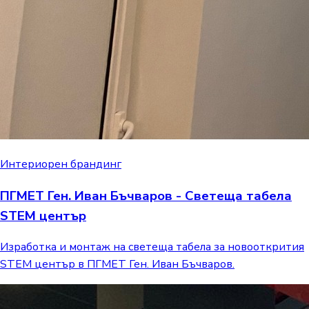
Интериорен брандинг
ПГМЕТ Ген. Иван Бъчваров - Светеща табела
STEM център
Изработка и монтаж на светеща табела за новооткрития
STEM център в ПГМЕТ Ген. Иван Бъчваров.