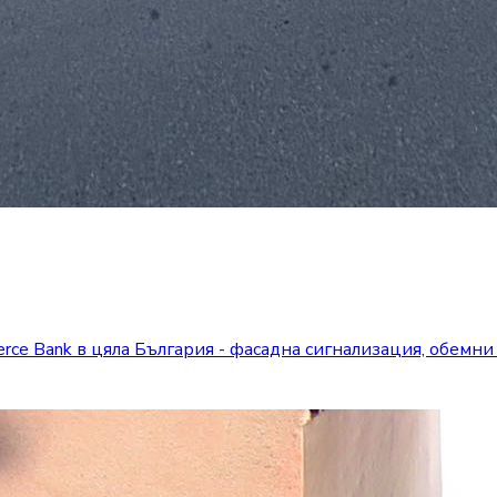
ce Bank в цяла България - фасадна сигнализация, обемни