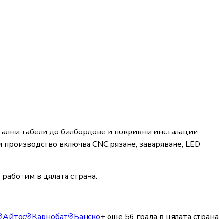
ални табели до билбордове и покривни инсталации.
 производство включва CNC рязане, заваряване, LED
 работим в цялата страна.
Айтос
Карнобат
Банско
+ още
56
града в цялата страна