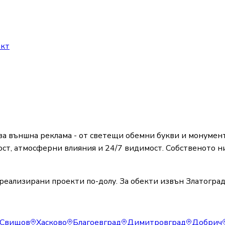
акт
 външна реклама - от светещи обемни букви и монумент
ст, атмосферни влияния и 24/7 видимост. Собственото ни
реализирани проекти по-долу. За обекти извън Златоград
Свищов
Хасково
Благоевград
Димитровград
Добрич