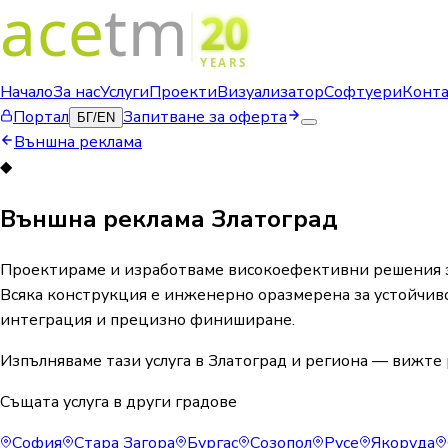
Начало
За нас
Услуги
Проекти
Визуализатор
Софтуери
Конт
Портал
Запитване за оферта
БГ
/
EN
Външна реклама
◆
Външна реклама Златоград
Проектираме и изработваме високоефективни решения за
Всяка конструкция е инженерно оразмерена за устойчиво
интеграция и прецизно финиширане.
Изпълняваме тази услуга в Златоград и региона — вижте 
Същата услуга в други градове
София
Стара Загора
Бургас
Созопол
Русе
Якоруда