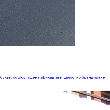
 букви, outdoor идентификация и цялостно брандиране