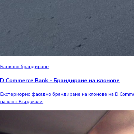
Банково брандиране
D Commerce Bank - Брандиране на клонове
Екстериорно фасадно брандиране на клонове на D Commer
на клон Кърджали.