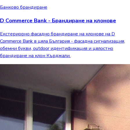
Банково брандиране
D Commerce Bank - Брандиране на клонове
Екстериорно фасадно брандиране на клонове на D
Commerce Bank в цяла България - фасадна сигнализация,
обемни букви, outdoor идентификация и цялостно
брандиране на клон Кърджали.