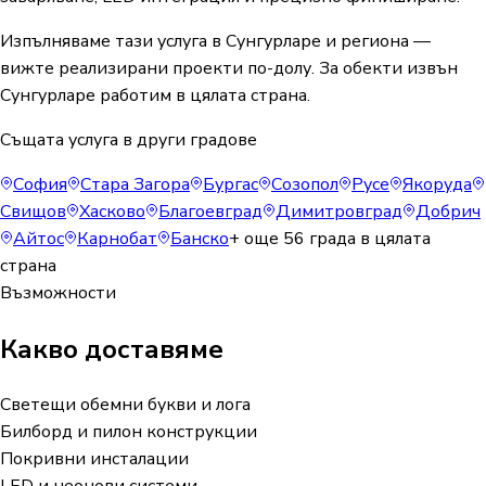
Изпълняваме тази услуга в Сунгурларе и региона —
вижте реализирани проекти по-долу. За обекти извън
Сунгурларе работим в цялата страна.
Същата услуга в други градове
София
Стара Загора
Бургас
Созопол
Русе
Якоруда
Свищов
Хасково
Благоевград
Димитровград
Добрич
Айтос
Карнобат
Банско
+ още
56
града в цялата
страна
Възможности
Какво доставяме
Светещи обемни букви и лога
Билборд и пилон конструкции
Покривни инсталации
LED и неонови системи