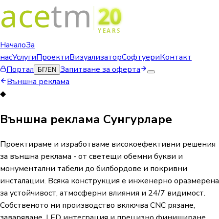
Начало
За
нас
Услуги
Проекти
Визуализатор
Софтуери
Контакт
Портал
Запитване за оферта
БГ
/
EN
Външна реклама
◆
Външна реклама Сунгурларе
Проектираме и изработваме високоефективни решения
за външна реклама - от светещи обемни букви и
монументални табели до билбордове и покривни
инсталации. Всяка конструкция е инженерно оразмерена
за устойчивост, атмосферни влияния и 24/7 видимост.
Собственото ни производство включва CNC рязане,
заваряване, LED интеграция и прецизно финиширане.