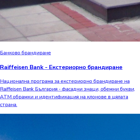
Банково брандиране
Raiffeisen Bank - Екстериорно брандиране
Национална програма за екстериорно брандиране на
Raiffeisen Bank България - фасадни знаци, обемни букви,
ATM обрамки и идентификация на клонове в цялата
страна.