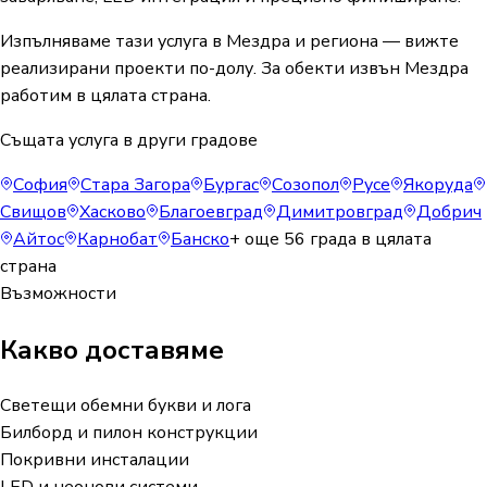
Изпълняваме тази услуга в Мездра и региона — вижте
реализирани проекти по-долу. За обекти извън Мездра
работим в цялата страна.
Същата услуга в други градове
София
Стара Загора
Бургас
Созопол
Русе
Якоруда
Свищов
Хасково
Благоевград
Димитровград
Добрич
Айтос
Карнобат
Банско
+ още
56
града в цялата
страна
Възможности
Какво доставяме
Светещи обемни букви и лога
Билборд и пилон конструкции
Покривни инсталации
LED и неонови системи