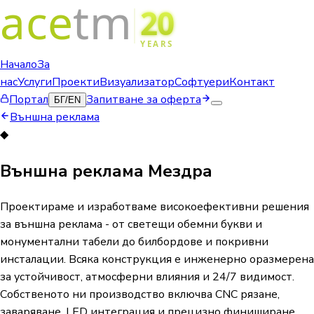
Начало
За
нас
Услуги
Проекти
Визуализатор
Софтуери
Контакт
Портал
Запитване за оферта
БГ
/
EN
Външна реклама
◆
Външна реклама Мездра
Проектираме и изработваме високоефективни решения
за външна реклама - от светещи обемни букви и
монументални табели до билбордове и покривни
инсталации. Всяка конструкция е инженерно оразмерена
за устойчивост, атмосферни влияния и 24/7 видимост.
Собственото ни производство включва CNC рязане,
заваряване, LED интеграция и прецизно финиширане.