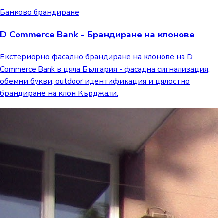
Банково брандиране
D Commerce Bank - Брандиране на клонове
Екстериорно фасадно брандиране на клонове на D
Commerce Bank в цяла България - фасадна сигнализация,
обемни букви, outdoor идентификация и цялостно
брандиране на клон Кърджали.