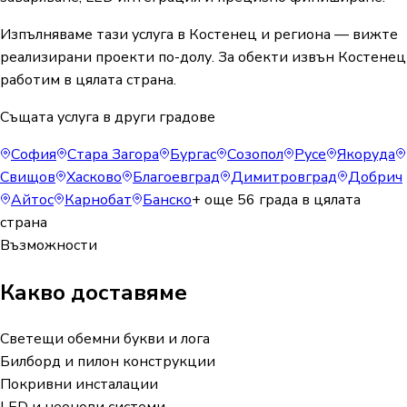
Изпълняваме тази услуга в Костенец и региона — вижте
реализирани проекти по-долу. За обекти извън Костенец
работим в цялата страна.
Същата услуга в други градове
София
Стара Загора
Бургас
Созопол
Русе
Якоруда
Свищов
Хасково
Благоевград
Димитровград
Добрич
Айтос
Карнобат
Банско
+ още
56
града в цялата
страна
Възможности
Какво доставяме
Светещи обемни букви и лога
Билборд и пилон конструкции
Покривни инсталации
LED и неонови системи