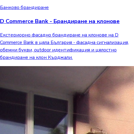
Банково брандиране
D Commerce Bank - Брандиране на клонове
Екстериорно фасадно брандиране на клонове на D
Commerce Bank в цяла България - фасадна сигнализация,
обемни букви, outdoor идентификация и цялостно
брандиране на клон Кърджали.