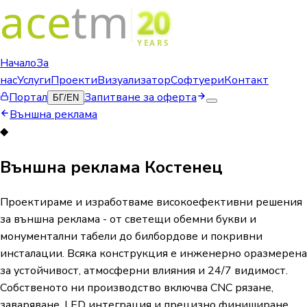
Начало
За
нас
Услуги
Проекти
Визуализатор
Софтуери
Контакт
Портал
Запитване за оферта
БГ
/
EN
Външна реклама
◆
Външна реклама Костенец
Проектираме и изработваме високоефективни решения
за външна реклама - от светещи обемни букви и
монументални табели до билбордове и покривни
инсталации. Всяка конструкция е инженерно оразмерена
за устойчивост, атмосферни влияния и 24/7 видимост.
Собственото ни производство включва CNC рязане,
заваряване, LED интеграция и прецизно финиширане.