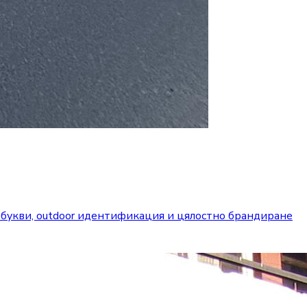
 букви, outdoor идентификация и цялостно брандиране