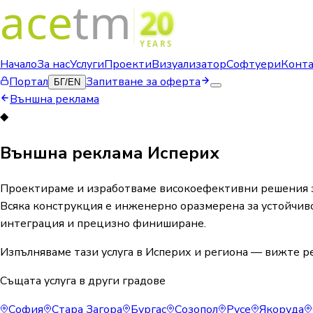
Начало
За нас
Услуги
Проекти
Визуализатор
Софтуери
Конт
Портал
Запитване за оферта
БГ
/
EN
Външна реклама
◆
Външна реклама Исперих
Проектираме и изработваме високоефективни решения за
Всяка конструкция е инженерно оразмерена за устойчиво
интеграция и прецизно финиширане.
Изпълняваме тази услуга в Исперих и региона — вижте ре
Същата услуга в други градове
София
Стара Загора
Бургас
Созопол
Русе
Якоруда