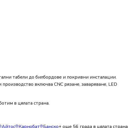
ални табели до билбордове и покривни инсталации.
 производство включва CNC рязане, заваряване, LED
отим в цялата страна.
Айтос
Карнобат
Банско
+ още
56
града в цялата страна