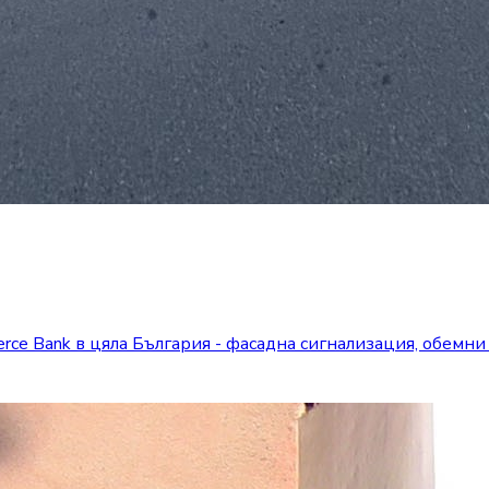
ce Bank в цяла България - фасадна сигнализация, обемни