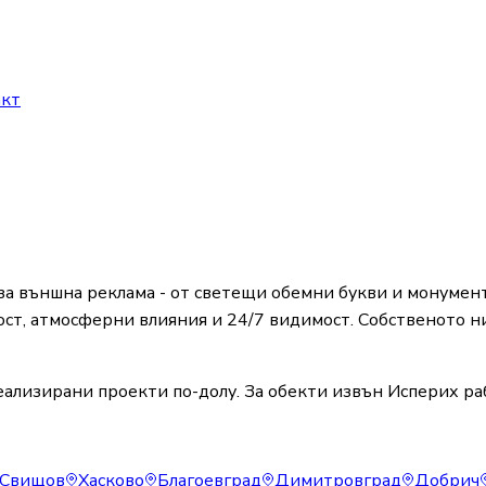
акт
 външна реклама - от светещи обемни букви и монумент
ст, атмосферни влияния и 24/7 видимост. Собственото ни
ализирани проекти по-долу. За обекти извън Исперих раб
Свищов
Хасково
Благоевград
Димитровград
Добрич