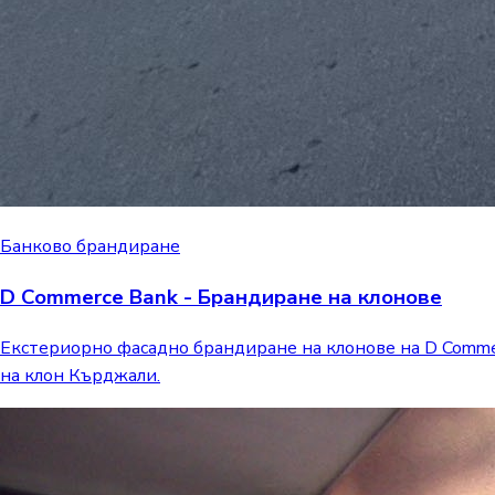
Банково брандиране
D Commerce Bank - Брандиране на клонове
Екстериорно фасадно брандиране на клонове на D Commer
на клон Кърджали.