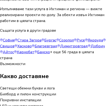
Изпълняваме тази услуга в Ихтиман и региона — вижте
реализирани проекти по-долу. За обекти извън Ихтиман
работим в цялата страна.
Същата услуга в други градове
София
Стара Загора
Бургас
Созопол
Русе
Якоруда
Свищов
Хасково
Благоевград
Димитровград
Добрич
Айтос
Карнобат
Банско
+ още
56
града в цялата
страна
Възможности
Какво доставяме
Светещи обемни букви и лога
Билборд и пилон конструкции
Покривни инсталации
LED и неонови системи