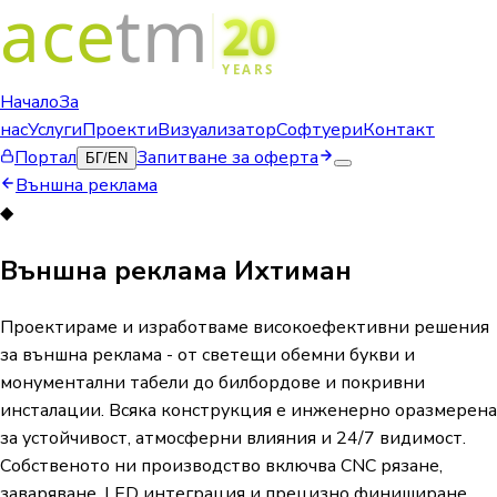
Начало
За
нас
Услуги
Проекти
Визуализатор
Софтуери
Контакт
Портал
Запитване за оферта
БГ
/
EN
Външна реклама
◆
Външна реклама Ихтиман
Проектираме и изработваме високоефективни решения
за външна реклама - от светещи обемни букви и
монументални табели до билбордове и покривни
инсталации. Всяка конструкция е инженерно оразмерена
за устойчивост, атмосферни влияния и 24/7 видимост.
Собственото ни производство включва CNC рязане,
заваряване, LED интеграция и прецизно финиширане.