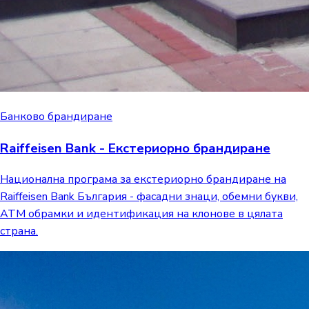
Банково брандиране
Raiffeisen Bank - Екстериорно брандиране
Национална програма за екстериорно брандиране на
Raiffeisen Bank България - фасадни знаци, обемни букви,
ATM обрамки и идентификация на клонове в цялата
страна.