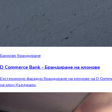
Банково брандиране
D Commerce Bank - Брандиране на клонове
Екстериорно фасадно брандиране на клонове на D Commer
на клон Кърджали.