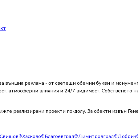
акт
 външна реклама - от светещи обемни букви и монумент
ст, атмосферни влияния и 24/7 видимост. Собственото ни
ижте реализирани проекти по-долу. За обекти извън Гене
Свищов
Хасково
Благоевград
Димитровград
Добрич