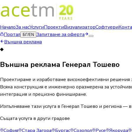
Начало
За нас
Услуги
Проекти
Визуализатор
Софтуери
Конт
Портал
Запитване за оферта
БГ
/
EN
Външна реклама
◆
Външна реклама Генерал Тошево
Проектираме и изработваме високоефективни решения за
Всяка конструкция е инженерно оразмерена за устойчиво
интеграция и прецизно финиширане.
Изпълняваме тази услуга в Генерал Тошево и региона — в
Същата услуга в други градове
София
Стара Загора
Бургас
Созопол
Русе
Якоруда