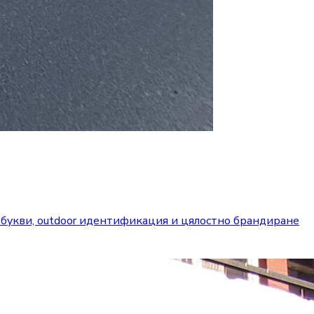
 букви, outdoor идентификация и цялостно брандиране