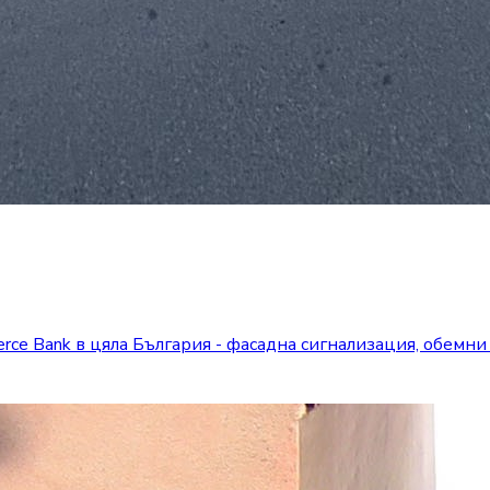
ce Bank в цяла България - фасадна сигнализация, обемни