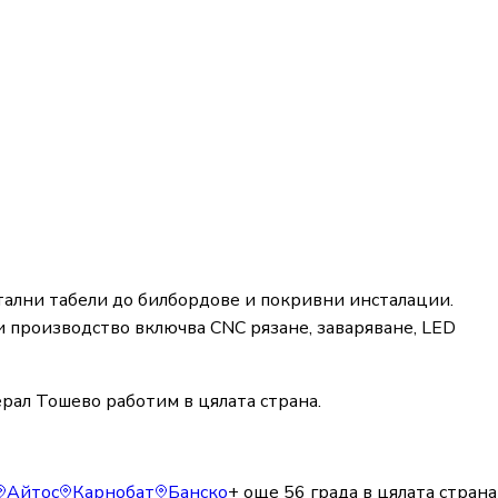
ални табели до билбордове и покривни инсталации.
 производство включва CNC рязане, заваряване, LED
рал Тошево работим в цялата страна.
Айтос
Карнобат
Банско
+ още
56
града в цялата страна