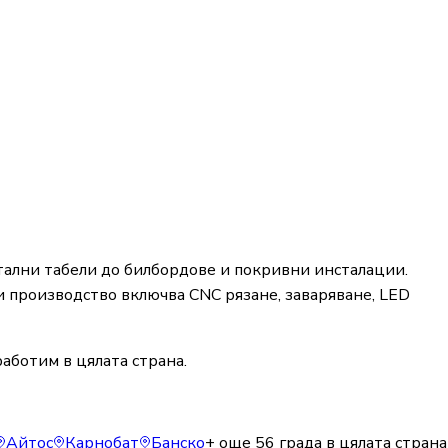
ални табели до билбордове и покривни инсталации.
 производство включва CNC рязане, заваряване, LED
аботим в цялата страна.
Айтос
Карнобат
Банско
+ още
56
града в цялата страна