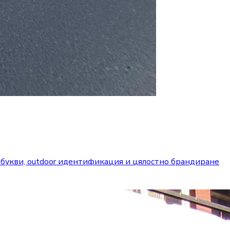
 букви, outdoor идентификация и цялостно брандиране