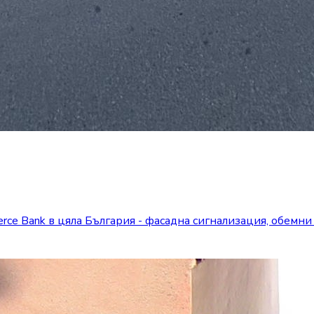
ce Bank в цяла България - фасадна сигнализация, обемни