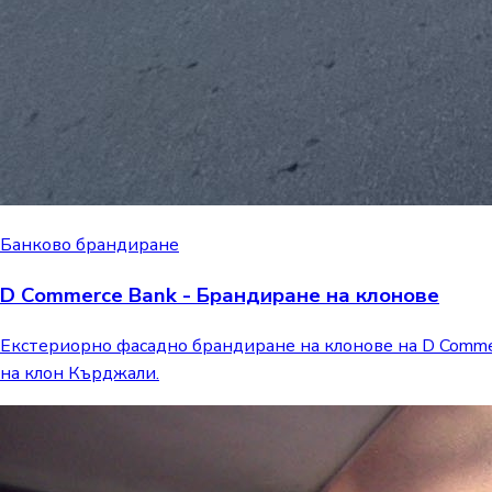
Банково брандиране
D Commerce Bank - Брандиране на клонове
Екстериорно фасадно брандиране на клонове на D Commer
на клон Кърджали.