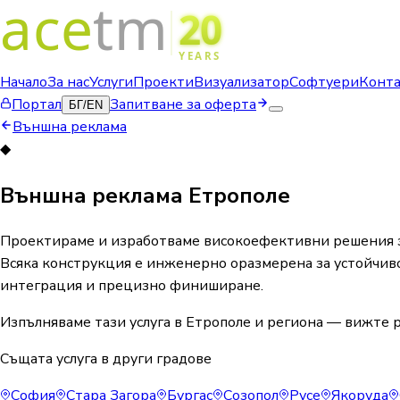
Начало
За нас
Услуги
Проекти
Визуализатор
Софтуери
Конт
Портал
Запитване за оферта
БГ
/
EN
Външна реклама
◆
Външна реклама Етрополе
Проектираме и изработваме високоефективни решения за
Всяка конструкция е инженерно оразмерена за устойчиво
интеграция и прецизно финиширане.
Изпълняваме тази услуга в Етрополе и региона — вижте р
Същата услуга в други градове
София
Стара Загора
Бургас
Созопол
Русе
Якоруда