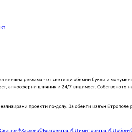
акт
 външна реклама - от светещи обемни букви и монумент
ст, атмосферни влияния и 24/7 видимост. Собственото ни
еализирани проекти по-долу. За обекти извън Етрополе р
Свищов
Хасково
Благоевград
Димитровград
Добрич