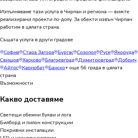
Изпълняваме тази услуга в Чирпан и региона — вижте
реализирани проекти по-долу. За обекти извън Чирпан
работим в цялата страна.
Същата услуга в други градове
София
Стара Загора
Бургас
Созопол
Русе
Якоруда
Свищов
Хасково
Благоевград
Димитровград
Добрич
Айтос
Карнобат
Банско
+ още
56
града в цялата
страна
Възможности
Какво доставяме
Светещи обемни букви и лога
Билборд и пилон конструкции
Покривни инсталации
LED и неонови системи