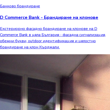
Банково брандиране
D Commerce Bank - Брандиране на клонове
Екстериорно фасадно брандиране на клонове на D
Commerce Bank в цяла България - фасадна сигнализация,
обемни букви, outdoor идентификация и цялостно
брандиране на клон Кърджали.