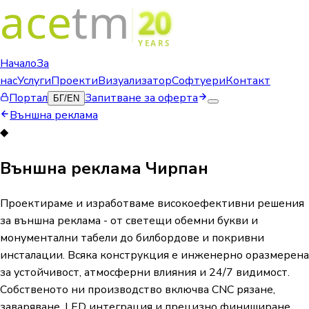
Начало
За
нас
Услуги
Проекти
Визуализатор
Софтуери
Контакт
Портал
Запитване за оферта
БГ
/
EN
Външна реклама
◆
Външна реклама Чирпан
Проектираме и изработваме високоефективни решения
за външна реклама - от светещи обемни букви и
монументални табели до билбордове и покривни
инсталации. Всяка конструкция е инженерно оразмерена
за устойчивост, атмосферни влияния и 24/7 видимост.
Собственото ни производство включва CNC рязане,
заваряване, LED интеграция и прецизно финиширане.