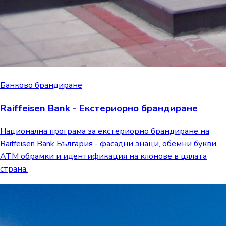
Банково брандиране
Raiffeisen Bank - Екстериорно брандиране
Национална програма за екстериорно брандиране на
Raiffeisen Bank България - фасадни знаци, обемни букви,
ATM обрамки и идентификация на клонове в цялата
страна.